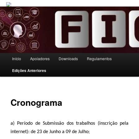
Menu principal
Início
Apoiadores
Downloads
Regulamentos
Pular para o conteúdo principal
Pular para o conteúdo secundário
Edições Anteriores
Cronograma
a) Período de Submissão dos trabalhos (inscrição pela
internet): de 23 de Junho a 09 de Julho;