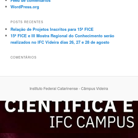
Feed de comentários
WordPress.org
POSTS RECENTES
Relação de Projetos Inscritos para 15ª FICE
15ª FICE e III Mostra Regional do Conhecimento serão
realizados no IFC Videira dias 26, 27 e 28 de agosto
COMENTÁRIOS
Instituto Federal Catarinense - Câmpus Videira