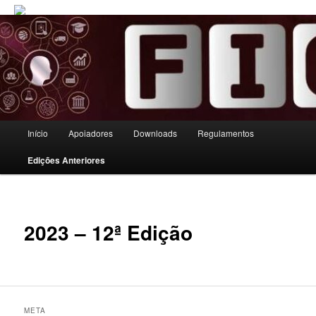
Menu principal
Início
Apoiadores
Downloads
Regulamentos
Pular para o conteúdo principal
Pular para o conteúdo secundário
Edições Anteriores
2023 – 12ª Edição
META