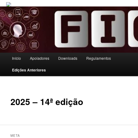
Menu principal
Início
Apoiadores
Downloads
Regulamentos
Pular para o conteúdo principal
Pular para o conteúdo secundário
Edições Anteriores
2025 – 14ª edição
META