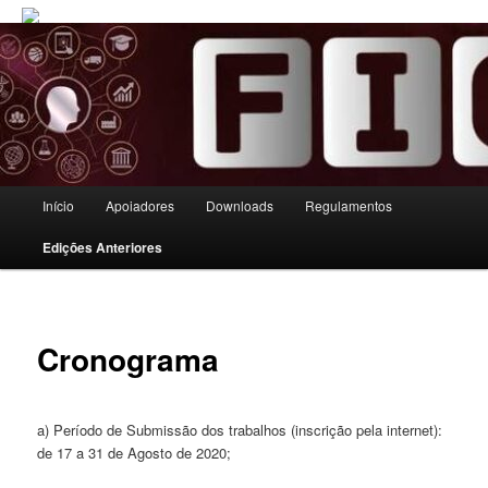
Menu principal
Início
Apoiadores
Downloads
Regulamentos
Pular para o conteúdo principal
Pular para o conteúdo secundário
Edições Anteriores
Cronograma
a) Período de Submissão dos trabalhos (inscrição pela internet):
de 17 a 31 de Agosto de 2020;