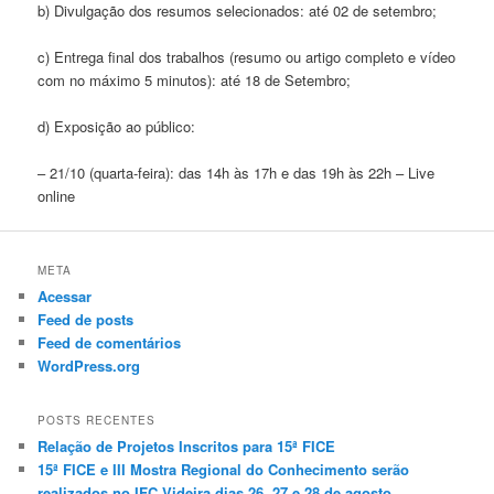
b) Divulgação dos resumos selecionados: até 02 de setembro;
c) Entrega final dos trabalhos (resumo ou artigo completo e vídeo
com no máximo 5 minutos): até 18 de Setembro;
d) Exposição ao público:
– 21/10 (quarta-feira): das 14h às 17h e das 19h às 22h – Live
online
META
Acessar
Feed de posts
Feed de comentários
WordPress.org
POSTS RECENTES
Relação de Projetos Inscritos para 15ª FICE
15ª FICE e III Mostra Regional do Conhecimento serão
realizados no IFC Videira dias 26, 27 e 28 de agosto