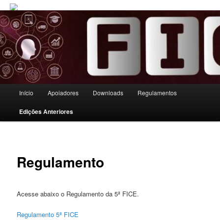
Menu principal
Início
Apoiadores
Downloads
Regulamentos
Pular para o conteúdo principal
Pular para o conteúdo secundário
Edições Anteriores
Regulamento
Acesse abaixo o Regulamento da 5ª FICE.
Regulamento 5ª FICE