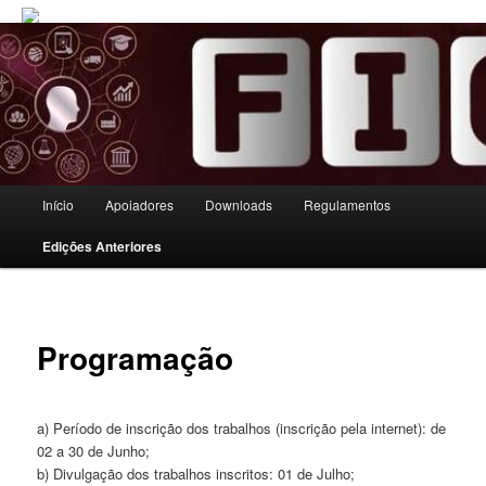
Menu principal
Início
Apoiadores
Downloads
Regulamentos
Pular para o conteúdo principal
Pular para o conteúdo secundário
Edições Anteriores
Programação
a) Período de inscrição dos trabalhos (inscrição pela internet): de
02 a 30 de Junho;
b) Divulgação dos trabalhos inscritos: 01 de Julho;