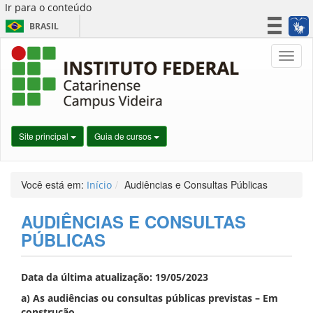
Ir para o conteúdo
BRASIL
CORONAVÍRUS (COVID-19)
Nave
Simplifique!
Participe
Acesso à informação
Legislação
Site principal
Guia de cursos
Canais
Você está em:
Audiências e Consultas Públicas
Início
AUDIÊNCIAS E CONSULTAS
PÚBLICAS
Data da última atualização: 19/05/2023
a) As audiências ou consultas públicas previstas – Em
construção.