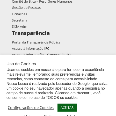
Comitê de Ética – Pesq. Seres Humanos
Gestão de Pessoas
Licitações
Secretaria
SIGA Adm
Transparência
Portal da Transparência Pública
Acesso à informação IFC
Acesso à Informação – Campus Videira
Prestação de contas
Uso de Cookies
PDI
Usamos cookies em nosso site para fornecer a experiência
mais relevante, lembrando suas preferências e visitas
PPPI
repetidas, como contraste de cores para acessibilidade.
Boletins de Serviços
Nossa busca é realizada pelo buscador do Google, que salva
Atividades Docentes
um cookie no seu navegador apenas quando a pesquisa no
campo de busca é realizada. Clicando em “Aceitar”, você
consente com o uso de TODOS os cookies.
Instituto Federal de Educação Ciência e Tecnologia Catarinense -
Campus Videira
Configurações de Cookies
ACEITAR
Rodovia SC 135, km 125 - Bairro Campo Experimental - CEP 89564-