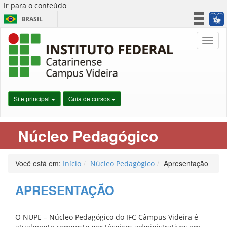
Ir para o conteúdo
BRASIL
CORONAVÍRUS (COVID-19)
Nave
Simplifique!
Participe
Acesso à informação
Legislação
Site principal
Guia de cursos
Canais
Núcleo Pedagógico
Você está em:
Apresentação
Início
Núcleo Pedagógico
APRESENTAÇÃO
O NUPE – Núcleo Pedagógico do IFC Câmpus Videira é