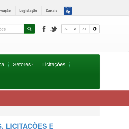
rmação
Legislação
Canais
A-
A
A+
ca
Setores
Licitações
, LICITAÇÕES E