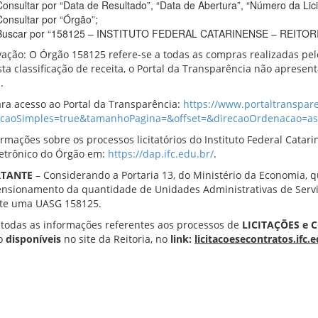
Consultar por “Data de Resultado”, “Data de Abertura”, “Número da Licit
Consultar por “Órgão”;
Buscar por “158125 – INSTITUTO FEDERAL CATARINENSE – REITORIA
ação: O Órgão 158125 refere-se a todas as compras realizadas pelo
sta classificação de receita, o Portal da Transparência não aprese
.
ara acesso ao Portal da Transparência:
https://www.portaltranspare
acaoSimples=true&tamanhoPagina=&offset=&direcaoOrdenacao=
ormações sobre os processos licitatórios do Instituto Federal Cat
eletrônico do Órgão em:
https://dap.ifc.edu.br/
.
RTA
N
TE
– Considerando a Portaria 13, do Ministério da Economia, q
nsionamento da quantidade de Unidades Administrativas de Serviç
te uma UASG 158125.
 todas as informações referentes aos processos de
LICITAÇÕES e 
ão
disponíveis
no site da Reitoria, no
link:
licitacoesecontratos.ifc.