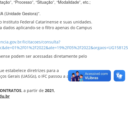
ação”, “Processo”, “Situação”, “Modalidade”, etc.;
 (Unidade Gestora)”.
 Instituto Federal Catarinense e suas unidades.
nta dados aplicando-se o filtro apenas do Campus
ncia.gov.br/licitacoes/consulta?
asc&de=01%2F01%2F2022&ate=19%2F05%2F2022&orgaos=UG158125&
arinense podem ser acessadas diretamente pelo
ue estabelece diretrizes para a
os Gerais (UASGs), o IFC passou a adotar
CONTRATOS
, a partir de
2021
,
edu.br