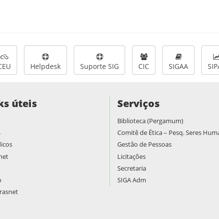
CEU
Helpdesk
Suporte SIG
CIC
SIGAA
SIP
ks úteis
Serviços
Biblioteca (Pergamum)
S
Comitê de Ética – Pesq. Seres Hu
icos
Gestão de Pessoas
net
Licitações
Secretaria
o
SIGA Adm
asnet