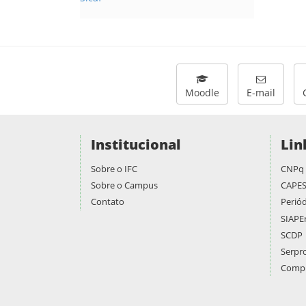
Moodle
E-mail
Institucional
Lin
Sobre o IFC
CNPq
Sobre o Campus
CAPE
Contato
Periód
SIAPE
SCDP
Serpr
Compr