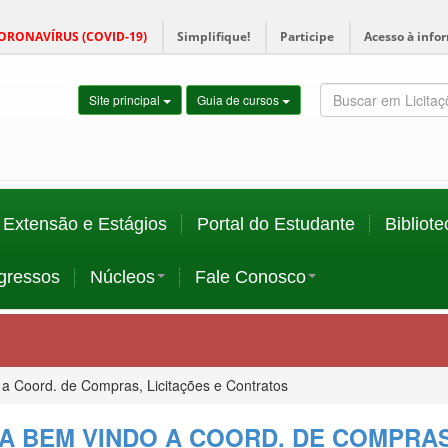
ORONAVÍRUS (COVID-19)
Simplifique!
Participe
Acesso à info
Site principal
Guia de cursos
Extensão e Estágios
Portal do Estudante
Bibliote
gressos
Núcleos
Fale Conosco
 a Coord. de Compras, Licitações e Contratos
A BEM VINDO A COORD. DE COMPRAS