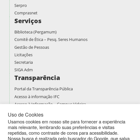
Serpro
Comprasnet
Serviços
Biblioteca (Pergamum)
Comitê de Ética – Pesq. Seres Humanos
Gestão de Pessoas
Licitações
Secretaria
SIGA Adm
Transparência
Portal da Transparência Pública
Acesso à informação IFC
Acesso à Informação – Campus Videira
Prestação de contas
Uso de Cookies
PDI
Usamos cookies em nosso site para fornecer a experiência
mais relevante, lembrando suas preferências e visitas
PPPI
repetidas, como contraste de cores para acessibilidade.
Boletins de Serviços
Nossa busca é realizada pelo buscador do Google, que salva