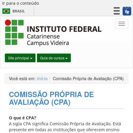
Ir para o conteúdo
BRASIL
CORONAVÍRUS (COVID-19)
Nave
Simplifique!
Participe
Acesso à informação
Legislação
Site principal
Guia de cursos
Canais
Você está em:
Comissão Própria de Avaliação (CPA)
Início
COMISSÃO PRÓPRIA DE
AVALIAÇÃO (CPA)
O que é CPA?
A sigla CPA significa Comissão Própria de Avaliação. Está
presente em todas as instituições que oferecem ensino