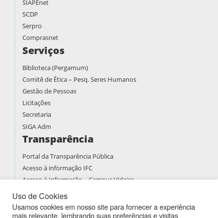
SIAPEnet
SCDP
Serpro
Comprasnet
Serviços
Biblioteca (Pergamum)
Comitê de Ética – Pesq. Seres Humanos
Gestão de Pessoas
Licitações
Secretaria
SIGA Adm
Transparência
Portal da Transparência Pública
Acesso à informação IFC
Acesso à Informação – Campus Videira
Prestação de contas
Uso de Cookies
PDI
Usamos cookies em nosso site para fornecer a experiência
mais relevante, lembrando suas preferências e visitas
PPPI