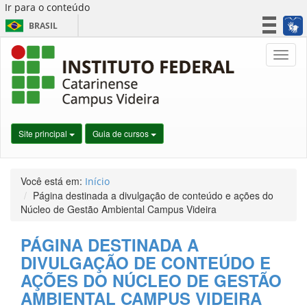
Ir para o conteúdo
BRASIL
CORONAVÍRUS (COVID-19)
Nave
Simplifique!
Participe
Acesso à informação
Legislação
Site principal
Guia de cursos
Canais
Você está em:
Início
Página destinada a divulgação de conteúdo e ações do
Núcleo de Gestão Ambiental Campus Videira
PÁGINA DESTINADA A
DIVULGAÇÃO DE CONTEÚDO E
AÇÕES DO NÚCLEO DE GESTÃO
AMBIENTAL CAMPUS VIDEIRA