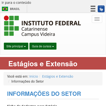
Ir para o conteúdo
BRASIL
CORONAVÍRUS (COVID-19)
Nave
Simplifique!
Participe
Acesso à informação
Legislação
Site principal
Guia de cursos
Canais
Estágios e Extensão
Você está em:
Início
Estágios e Extensão
Informações do Setor
INFORMAÇÕES DO SETOR