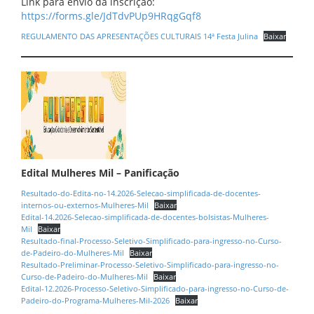
Link para envio da inscrição:
https://forms.gle/JdTdvPUp9HRqgGqf8
REGULAMENTO DAS APRESENTAÇÕES CULTURAIS 14ª Festa Julina
Baixar
Edital Mulheres Mil – Panificação
Resultado-do-Edita-no-14.2026-Selecao-simplificada-de-docentes-
internos-ou-externos-Mulheres-Mil
Baixar
Edital-14.2026-Selecao-simplificada-de-docentes-bolsistas-Mulheres-
Mil
Baixar
Resultado-final-Processo-Seletivo-Simplificado-para-ingresso-no-Curso-
de-Padeiro-do-Mulheres-Mil
Baixar
Resultado-Preliminar-Processo-Seletivo-Simplificado-para-ingresso-no-
Curso-de-Padeiro-do-Mulheres-Mil
Baixar
Edital-12.2026-Processo-Seletivo-Simplificado-para-ingresso-no-Curso-de-
Padeiro-do-Programa-Mulheres-Mil-2026
Baixar