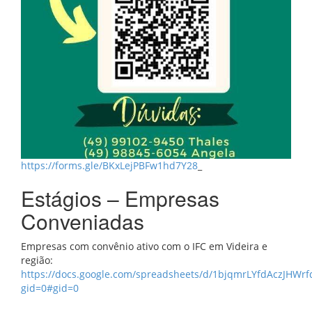
https://forms.gle/BKxLejPBFw1hd7Y28
_
Estágios – Empresas
Conveniadas
Empresas com convênio ativo com o IFC em Videira e
região:
https://docs.google.com/spreadsheets/d/1bjqmrLYfdAczJHWrf
gid=0#gid=0
_____________________________________________________________