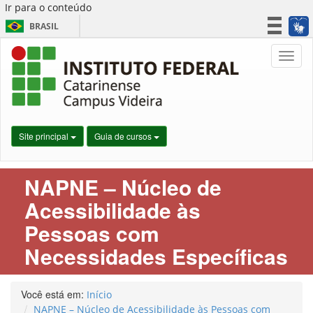
Ir para o conteúdo
BRASIL
CORONAVÍRUS (COVID-19)
Nave
Simplifique!
Participe
Acesso à informação
Legislação
Site principal
Guia de cursos
Canais
NAPNE – Núcleo de
Acessibilidade às
Pessoas com
Necessidades Específicas
Você está em:
Início
NAPNE – Núcleo de Acessibilidade às Pessoas com