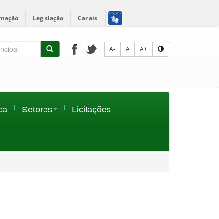
rmação
Legislação
Canais
A-
A
A+
ca
Setores
Licitações