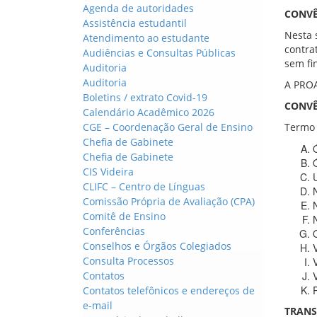
Agenda de autoridades
CONVÊ
Assistência estudantil
Nesta 
Atendimento ao estudante
contra
Audiências e Consultas Públicas
sem fi
Auditoria
Auditoria
A PROA
Boletins / extrato Covid-19
CONV
Calendário Acadêmico 2026
CGE – Coordenação Geral de Ensino
Termo 
Chefia de Gabinete
Chefia de Gabinete
CIS Videira
CLIFC – Centro de Línguas
Comissão Própria de Avaliação (CPA)
Comitê de Ensino
Conferências
Conselhos e Órgãos Colegiados
Consulta Processos
Contatos
Contatos telefônicos e endereços de
e-mail
TRANS