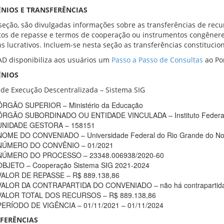
NIOS E TRANSFERÊNCIAS
seção, são divulgadas informações sobre as transferências de recu
tos de repasse e termos de cooperação ou instrumentos congênere
ns lucrativos. Incluem-se nesta seção as transferências constitucion
D disponibiliza aos usuários um
Passo a Passo de Consultas
ao Por
ÊNIOS
de Execução Descentralizada – Sistema SIG
ÓRGÃO SUPERIOR – Ministério da Educação
ÓRGÃO SUBORDINADO OU ENTIDADE VINCULADA – Instituto Federal
UNIDADE GESTORA – 158151
NOME DO CONVENIADO – Universidade Federal do Rio Grande do No
NÚMERO DO CONVÊNIO – 01/2021
NÚMERO DO PROCESSO – 23348.006938/2020-60
OBJETO – Cooperação Sistema SIG 2021-2024
VALOR DE REPASSE – R$ 889.138,86
VALOR DA CONTRAPARTIDA DO CONVENIADO – não há contrapartida de
VALOR TOTAL DOS RECURSOS – R$ 889.138,86
PERÍODO DE VIGÊNCIA – 01/11/2021 – 01/11/2024
FERÊNCIAS