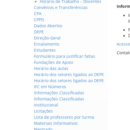
Horário de Trabalho – Docentes
Inform
Convênios e Transferências
CPA
CPPD
Dados Abertos
DEPE
Direção-Geral
Ensalamento
Acesse
Estudantes
Contat
Formulário para justificar faltas
Fundações de Apoio
Horário das aulas
Horário dos setores ligados ao DEPE
Horário dos setores ligados ao DEPE
IFC em Números
Informações Classificadas
Informações Classificadas
Institucional
Licitações
Lista de professores por turma
Materiais Informativos
Mestrado