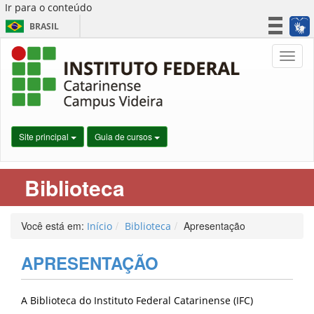
Ir para o conteúdo
BRASIL
CORONAVÍRUS (COVID-19)
Nave
Simplifique!
Participe
Acesso à informação
Legislação
Site principal
Guia de cursos
Canais
Biblioteca
Você está em:
Apresentação
Início
Biblioteca
APRESENTAÇÃO
A Biblioteca do Instituto Federal Catarinense (IFC)