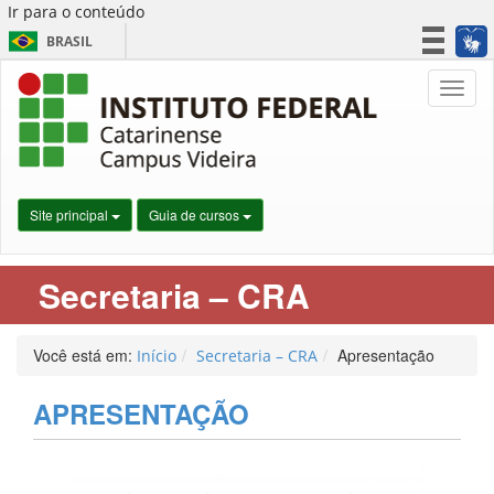
Ir para o conteúdo
BRASIL
CORONAVÍRUS (COVID-19)
Nave
Simplifique!
Participe
Acesso à informação
Legislação
Site principal
Guia de cursos
Canais
Secretaria – CRA
Você está em:
Apresentação
Início
Secretaria – CRA
APRESENTAÇÃO