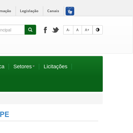
rmação
Legislação
Canais
A-
A
A+
ca
Setores
Licitações
EPE