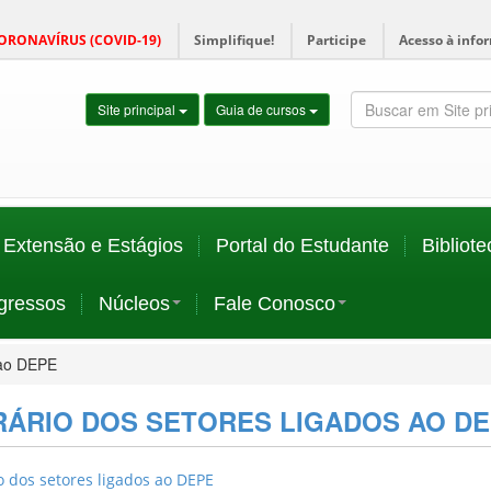
ORONAVÍRUS (COVID-19)
Simplifique!
Participe
Acesso à info
Site principal
Guia de cursos
Extensão e Estágios
Portal do Estudante
Bibliote
gressos
Núcleos
Fale Conosco
 ao DEPE
ÁRIO DOS SETORES LIGADOS AO D
o dos setores ligados ao DEPE