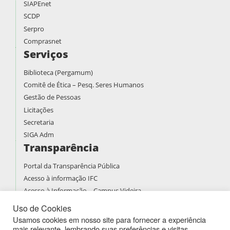
SIAPEnet
SCDP
Serpro
Comprasnet
Serviços
Biblioteca (Pergamum)
Comitê de Ética – Pesq. Seres Humanos
Gestão de Pessoas
Licitações
Secretaria
SIGA Adm
Transparência
Portal da Transparência Pública
Acesso à informação IFC
Acesso à Informação – Campus Videira
Prestação de contas
Uso de Cookies
PDI
Usamos cookies em nosso site para fornecer a experiência
mais relevante, lembrando suas preferências e visitas
PPPI