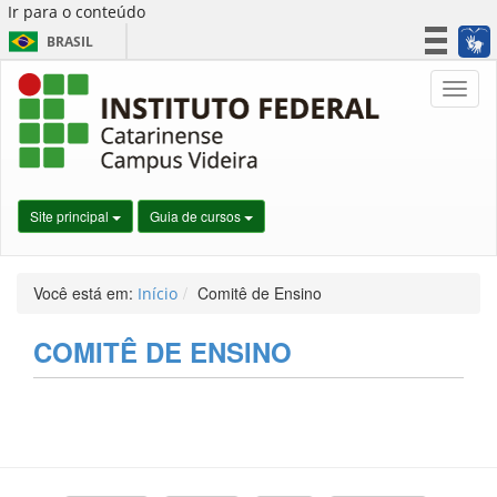
Ir para o conteúdo
BRASIL
CORONAVÍRUS (COVID-19)
Nave
Simplifique!
Participe
Acesso à informação
Legislação
Site principal
Guia de cursos
Canais
Você está em:
Comitê de Ensino
Início
COMITÊ DE ENSINO