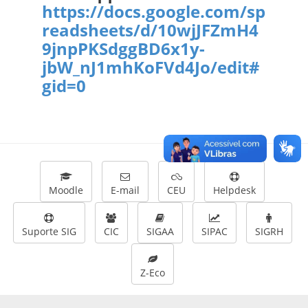
https://docs.google.com/sp
readsheets/d/10wjJFZmH4
9jnpPKSdggBD6x1y-
jbW_nJ1mhKoFVd4Jo/edit#
gid=0
Moodle
E-mail
CEU
Helpdesk
Suporte SIG
CIC
SIGAA
SIPAC
SIGRH
Z-Eco