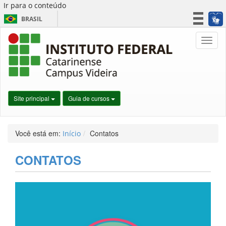
Ir para o conteúdo
BRASIL
CORONAVÍRUS (COVID-19)
Nave
Simplifique!
Participe
Acesso à informação
Legislação
Site principal
Guia de cursos
Canais
Você está em:
Contatos
Início
CONTATOS