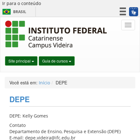
Ir para o conteúdo
BRASIL
CORONAVÍRUS (COVID-19)
Nave
Simplifique!
Participe
Acesso à informação
Legislação
Site principal
Guia de cursos
Canais
Você está em:
DEPE
Início
DEPE
DEPE: Kelly Gomes
Contato
Departamento de Ensino, Pesquisa e Extensão (DEPE)
E-mail: depe.videira@ifc.edu.br