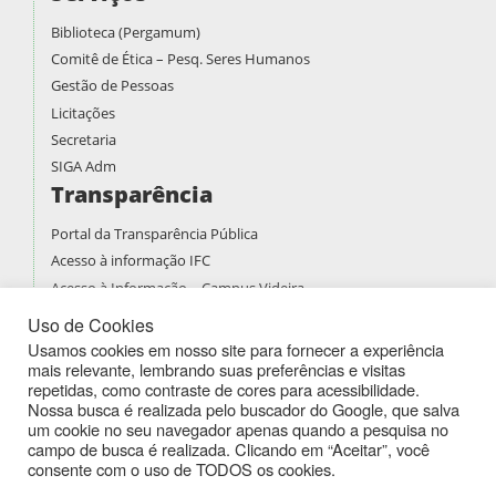
Biblioteca (Pergamum)
Comitê de Ética – Pesq. Seres Humanos
Gestão de Pessoas
Licitações
Secretaria
SIGA Adm
Transparência
Portal da Transparência Pública
Acesso à informação IFC
Acesso à Informação – Campus Videira
Prestação de contas
Uso de Cookies
PDI
Usamos cookies em nosso site para fornecer a experiência
mais relevante, lembrando suas preferências e visitas
PPPI
repetidas, como contraste de cores para acessibilidade.
Boletins de Serviços
Nossa busca é realizada pelo buscador do Google, que salva
Atividades Docentes
um cookie no seu navegador apenas quando a pesquisa no
campo de busca é realizada. Clicando em “Aceitar”, você
consente com o uso de TODOS os cookies.
Instituto Federal de Educação Ciência e Tecnologia Catarinense -