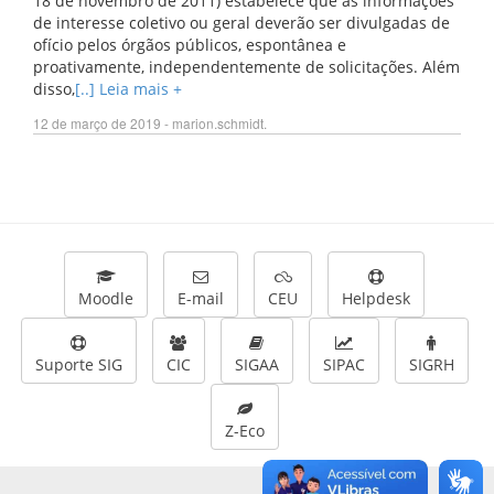
18 de novembro de 2011) estabelece que as informações
de interesse coletivo ou geral deverão ser divulgadas de
ofício pelos órgãos públicos, espontânea e
proativamente, independentemente de solicitações. Além
disso,
[..] Leia mais +
12 de março de 2019 - marion.schmidt.
Moodle
E-mail
CEU
Helpdesk
Suporte SIG
CIC
SIGAA
SIPAC
SIGRH
Z-Eco