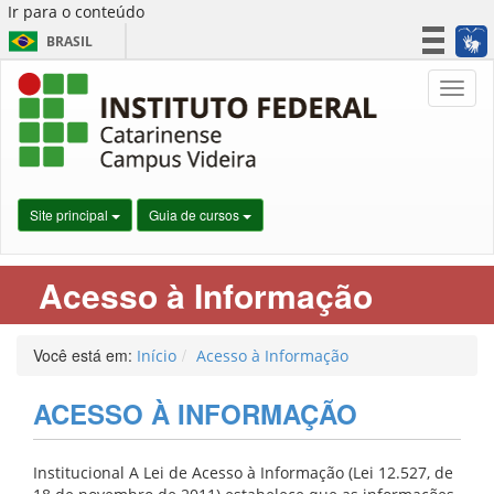
Ir para o conteúdo
BRASIL
CORONAVÍRUS (COVID-19)
Nave
Simplifique!
Participe
Acesso à informação
Legislação
Site principal
Guia de cursos
Canais
Acesso à Informação
Você está em:
Início
Acesso à Informação
ACESSO À INFORMAÇÃO
Institucional A Lei de Acesso à Informação (Lei 12.527, de