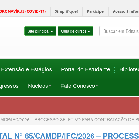
ORONAVÍRUS (COVID-19)
Simplifique!
Participe
Acesso à info
Site principal
Guia de cursos
Extensão e Estágios
Portal do Estudante
Bibliote
gressos
Núcleos
Fale Conosco
CAMDP/IFC/2026 – PROCESSO SELETIVO PARA CONTRATAÇÃO DE P
TAL N° 65/CAMDP/IFC/2026 – PROCES