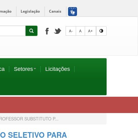
rmação
Legislação
Canais
A-
A
A+
ca
Setores
Licitações
ROFESSOR SUBSTITUTO P...
SO SELETIVO PARA