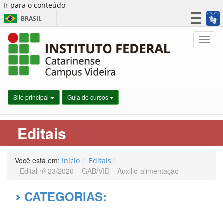
Ir para o conteúdo
BRASIL
CORONAVÍRUS (COVID-19)
Nave
Simplifique!
Participe
Acesso à informação
Legislação
Site principal
Guia de cursos
Canais
Editais
Você está em:
Início
Editais
Edital nº 23/2026 – GAB/VID – Auxilio-alimentação
CATEGORIAS: