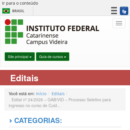
Ir para o conteúdo
BRASIL
CORONAVÍRUS (COVID-19)
Nave
Simplifique!
Participe
Acesso à informação
Legislação
Site principal
Guia de cursos
Canais
Editais
Você está em:
Início
Editais
Edital nº 24/2026 – GAB/VID – Processo Seletivo para
ingresso no curso de Cuid...
CATEGORIAS: