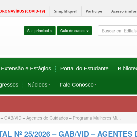
ORONAVÍRUS (COVID-19)
Simplifique!
Participe
Acesso à info
Site principal
Guia de cursos
Extensão e Estágios
Portal do Estudante
Bibliote
gressos
Núcleos
Fale Conosco
6 – GAB/VID – Agentes de Cuidados – Programa Mulheres Mi...
TAL Nº 25/2026 – GAB/VID – AGENTE