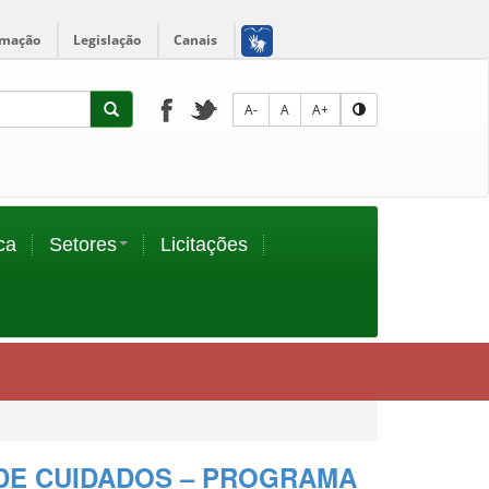
rmação
Legislação
Canais
A-
A
A+
ca
Setores
Licitações
S DE CUIDADOS – PROGRAMA