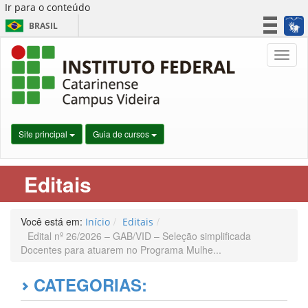
Ir para o conteúdo
BRASIL
CORONAVÍRUS (COVID-19)
Nave
Simplifique!
Participe
Acesso à informação
Legislação
Site principal
Guia de cursos
Canais
Editais
Você está em:
Início
Editais
Edital nº 26/2026 – GAB/VID – Seleção simplificada
Docentes para atuarem no Programa Mulhe...
CATEGORIAS: