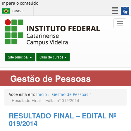
Ir para o conteúdo
BRASIL
CORONAVÍRUS (COVID-19)
Nave
Simplifique!
Participe
Acesso à informação
Legislação
Site principal
Guia de cursos
Canais
Gestão de Pessoas
Você está em:
Início
Gestão de Pessoas
Resultado Final – Edital nº 019/2014
RESULTADO FINAL – EDITAL Nº
019/2014