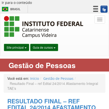
Ir para o conteúdo
BRASIL
CORONAVÍRUS (COVID-19)
Nave
Simplifique!
Participe
Acesso à informação
Legislação
Site principal
Guia de cursos
Canais
Gestão de Pessoas
Você está em:
Início
Gestão de Pessoas
Resultado Final – ref Edital 24/2014 Afastamento Integral
TAE’s
RESULTADO FINAL – REF
EDITAL 24/2014 AFASTAMENTO