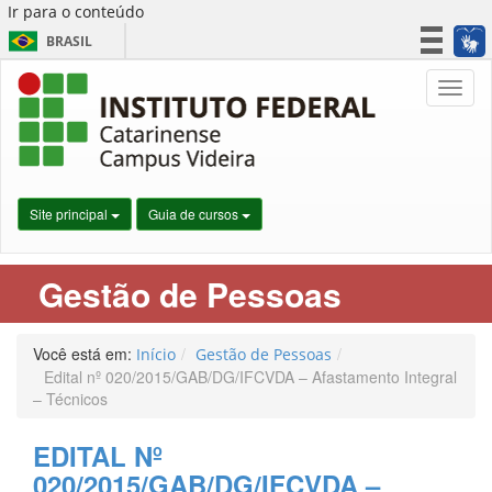
Ir para o conteúdo
BRASIL
CORONAVÍRUS (COVID-19)
Nave
Simplifique!
Participe
Acesso à informação
Legislação
Site principal
Guia de cursos
Canais
Gestão de Pessoas
Você está em:
Início
Gestão de Pessoas
Edital nº 020/2015/GAB/DG/IFCVDA – Afastamento Integral
– Técnicos
EDITAL Nº
020/2015/GAB/DG/IFCVDA –