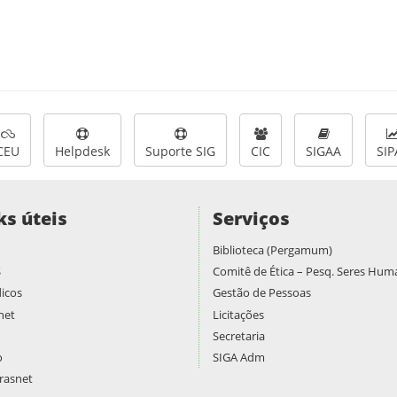
CEU
Helpdesk
Suporte SIG
CIC
SIGAA
SIP
ks úteis
Serviços
Biblioteca (Pergamum)
S
Comitê de Ética – Pesq. Seres Hu
icos
Gestão de Pessoas
net
Licitações
Secretaria
o
SIGA Adm
asnet