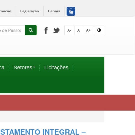
rmação
Legislação
Canais
A-
A
A+
ca
Setores
Licitações
FASTAMENTO INTEGRAL –