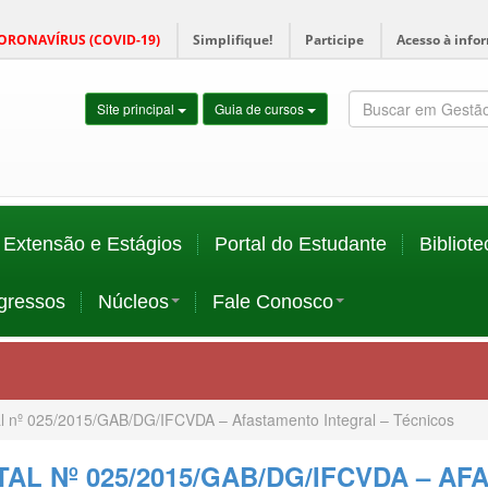
ORONAVÍRUS (COVID-19)
Simplifique!
Participe
Acesso à info
Site principal
Guia de cursos
Extensão e Estágios
Portal do Estudante
Bibliote
gressos
Núcleos
Fale Conosco
al nº 025/2015/GAB/DG/IFCVDA – Afastamento Integral – Técnicos
TAL Nº 025/2015/GAB/DG/IFCVDA – A