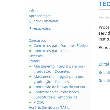
TÉ
Início
Apresentação
Escrito 
Quadro Funcional
Proce
PUBLICAÇÕES:
servi
instit
Concursos
Concursos para Docentes Efetivos
Perío
Concursos para TAEs
Diversos
Editais
Edita
Afastamento Integral para pós-
graduação – Docentes
Resul
Afastamento Integral para pós-
Result
graduação – Técnicos
Concessão de bolsas do PROBIQ
Contratação de Professores
Substitutos e Temporários
PIQIFC
Horário Servidores TAE's