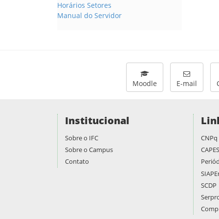
Horários Setores
Manual do Servidor
Moodle
E-mail
Institucional
Lin
Sobre o IFC
CNPq
Sobre o Campus
CAPE
Contato
Periód
SIAPE
SCDP
Serpr
Compr