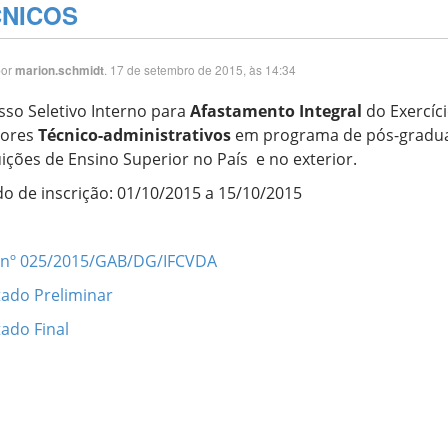
CNICOS
por
. 17 de setembro de 2015, às 14:34
marion.schmidt
sso Seletivo Interno para
Afastamento Integral
do Exercíci
dores
Técnico-administrativos
em programa de pós-gradu
uições de Ensino Superior no País e no exterior.
do de inscrição: 01/10/2015 a 15/10/2015
l nº 025/2015/GAB/DG/IFCVDA
tado Preliminar
ado Final