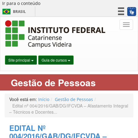
Ir para o conteúdo
BRASIL
CORONAVÍRUS (COVID-19)
Nave
Simplifique!
Participe
Acesso à informação
Legislação
Site principal
Guia de cursos
Canais
Gestão de Pessoas
Você está em:
Início
Gestão de Pessoas
Edital nº 004/2016/GAB/DG/IFCVDA – Afastamento Integral
– Técnicos e Docentes...
EDITAL Nº
004/2016/GAB/DG/IFCVDA –