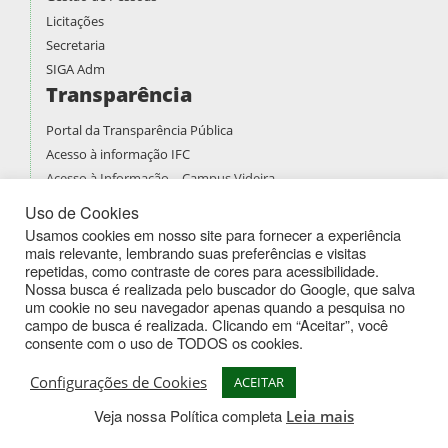
Licitações
Secretaria
SIGA Adm
Transparência
Portal da Transparência Pública
Acesso à informação IFC
Acesso à Informação – Campus Videira
Prestação de contas
Uso de Cookies
PDI
Usamos cookies em nosso site para fornecer a experiência
mais relevante, lembrando suas preferências e visitas
PPPI
repetidas, como contraste de cores para acessibilidade.
Boletins de Serviços
Nossa busca é realizada pelo buscador do Google, que salva
Atividades Docentes
um cookie no seu navegador apenas quando a pesquisa no
campo de busca é realizada. Clicando em “Aceitar”, você
consente com o uso de TODOS os cookies.
Instituto Federal de Educação Ciência e Tecnologia Catarinense -
Campus Videira
Configurações de Cookies
ACEITAR
Rodovia SC 135, km 125 - Bairro Campo Experimental - CEP 89564-
Veja nossa Política completa
Leia mais
590 - Videira - SC - Fone: (49) 3533-4900