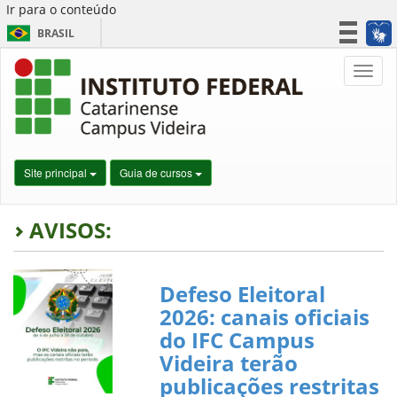
Ir para o conteúdo
BRASIL
CORONAVÍRUS (COVID-19)
Nave
Simplifique!
Participe
Acesso à informação
Legislação
Site principal
Guia de cursos
Canais
AVISOS:
Defeso Eleitoral
2026: canais oficiais
do IFC Campus
Videira terão
publicações restritas