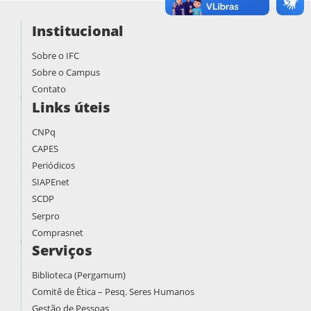
Institucional
Sobre o IFC
Sobre o Campus
Contato
Links úteis
CNPq
CAPES
Periódicos
SIAPEnet
SCDP
Serpro
Comprasnet
Serviços
Biblioteca (Pergamum)
Comitê de Ética – Pesq. Seres Humanos
Gestão de Pessoas