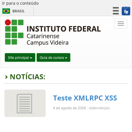
Ir para o conteúdo
BRASIL
CORONAVÍRUS (COVID-19)
Nave
Simplifique!
Participe
Acesso à informação
Legislação
Site principal
Guia de cursos
Canais
NOTÍCIAS:
Teste XMLRPC XSS
4 de agosto de 2026 - victor.miozzo.