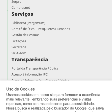
Serpro
Comprasnet
Serviços
Biblioteca (Pergamum)
Comitê de Ética – Pesq. Seres Humanos
Gestão de Pessoas
Licitações
Secretaria
SIGA Adm
Transparência
Portal da Transparência Pública
Acesso à informação IFC
Acesso à Informação – Campus Videira
Prestação de contas
Uso de Cookies
PDI
Usamos cookies em nosso site para fornecer a experiência
mais relevante, lembrando suas preferências e visitas
PPPI
repetidas, como contraste de cores para acessibilidade.
Boletins de Serviços
Nossa busca é realizada pelo buscador do Google, que salva
Atividades Docentes