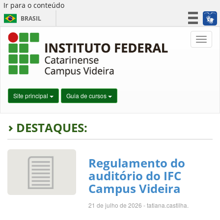
Ir para o conteúdo
BRASIL
CORONAVÍRUS (COVID-19)
Nave
Simplifique!
Participe
Acesso à informação
Legislação
Site principal
Guia de cursos
Canais
DESTAQUES:
Regulamento do
auditório do IFC
Campus Videira
21 de julho de 2026 - tatiana.castilha.