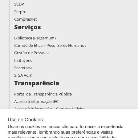
SCDP
Serpro
Comprasnet
Serviços
Biblioteca (Pergamum)
Comitê de Ética – Pesq. Seres Humanos
Gestão de Pessoas
Licitações
Secretaria
SIGA Adm
Transparência
Portal da Transparência Pública
Acesso à informação IFC
Acesso à Informação – Campus Videira
Prestação de contas
Uso de Cookies
PDI
Usamos cookies em nosso site para fornecer a experiência
mais relevante, lembrando suas preferências e visitas
PPPI
repetidas, como contraste de cores para acessibilidade.