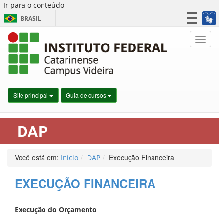
Ir para o conteúdo
BRASIL
CORONAVÍRUS (COVID-19)
Nave
Simplifique!
Participe
Acesso à informação
Legislação
Site principal
Guia de cursos
Canais
DAP
Você está em:
Execução Financeira
Início
DAP
EXECUÇÃO FINANCEIRA
Execução do Orçamento