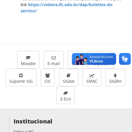
link
https://videira.ifc.edu.br/dap/boletins-de-
servico/
Moodle
E-mail
CEU
Helpdesk
Suporte SIG
CIC
SIGAA
SIPAC
SIGRH
Z-Eco
Institucional
Sobre o IFC