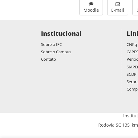
Moodle
E-mail
Institucional
Lin
Sobre o IFC
CNPq
Sobre o Campus
CAPE
Contato
Periód
SIAPE
SCDP
Serpr
Compr
Instit
Rodovia SC 135, km 