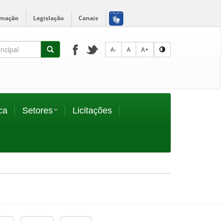
rmação
Legislação
Canais
A-
A
A+
ca
Setores
Licitações