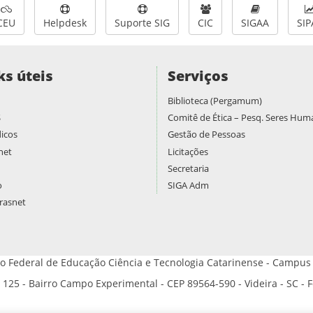
CEU
Helpdesk
Suporte SIG
CIC
SIGAA
SIP
ks úteis
Serviços
Biblioteca (Pergamum)
S
Comitê de Ética – Pesq. Seres Hu
icos
Gestão de Pessoas
net
Licitações
Secretaria
o
SIGA Adm
asnet
uto Federal de Educação Ciência e Tecnologia Catarinense - Campus 
125 - Bairro Campo Experimental - CEP 89564-590 - Videira - SC - 