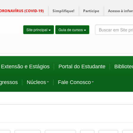
ORONAVÍRUS (COVID-19)
Simplifique!
Participe
Acesso à info
Site principal
Guia de cursos
Extensão e Estágios
Portal do Estudante
Bibliote
gressos
Núcleos
Fale Conosco