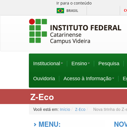
Ir para o conteúdo
C
BRASIL
Institucional
Ensino
Pesquisa
Ouvidoria
Acesso à Informação
E
Z-Eco
Você está em:
Nova tirinha do Z-
Início
Z-Eco
MENU:
NOV