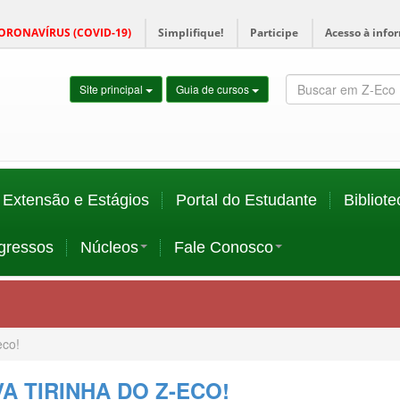
ORONAVÍRUS (COVID-19)
Simplifique!
Participe
Acesso à info
Site principal
Guia de cursos
Extensão e Estágios
Portal do Estudante
Bibliote
gressos
Núcleos
Fale Conosco
eco!
A TIRINHA DO Z-ECO!