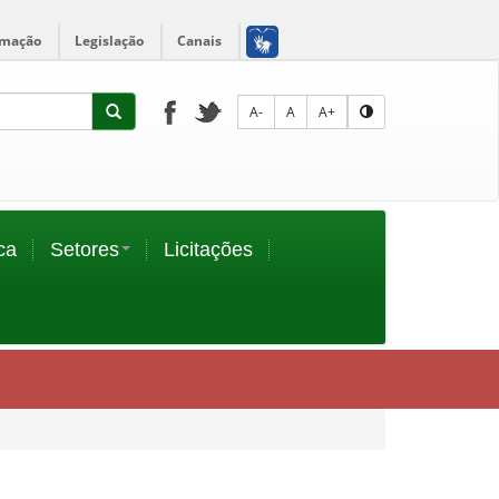
rmação
Legislação
Canais
A-
A
A+
ca
Setores
Licitações