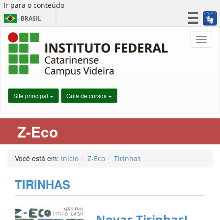
Ir para o conteúdo
BRASIL
CORONAVÍRUS (COVID-19)
Nave
Simplifique!
Participe
Acesso à informação
Legislação
Site principal
Guia de cursos
Canais
Z-Eco
Você está em:
Início
Z-Eco
Tirinhas
TIRINHAS
Novas Tirinhas!