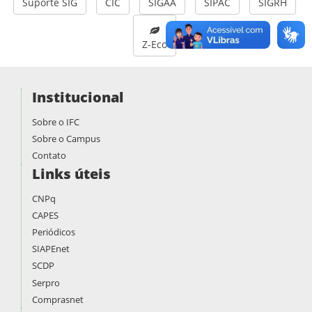
Suporte SIG
CIC
SIGAA
SIPAC
SIGRH
Z-Eco
Institucional
Sobre o IFC
Sobre o Campus
Contato
Links úteis
CNPq
CAPES
Periódicos
SIAPEnet
SCDP
Serpro
Comprasnet