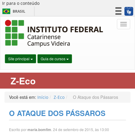
Ir para o conteúdo
BRASIL
CORONAVÍRUS (COVID-19)
Nave
Simplifique!
Participe
Acesso à informação
Legislação
Site principal
Guia de cursos
Canais
Z-Eco
Você está em:
O Ataque dos Pássaros
Início
Z-Eco
O ATAQUE DOS PÁSSAROS
Escrito por
. 24 de setembro de 2015, às 13:00
maria.bomfim