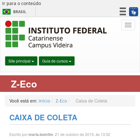
Ir para o conteúdo
BRASIL
CORONAVÍRUS (COVID-19)
Nave
Simplifique!
Participe
Acesso à informação
Legislação
Site principal
Guia de cursos
Canais
Z-Eco
Você está em:
Caixa de Coleta
Início
Z-Eco
CAIXA DE COLETA
Escrito por
. 21 de outubro de 2015, às 13:32
maria.bomfim