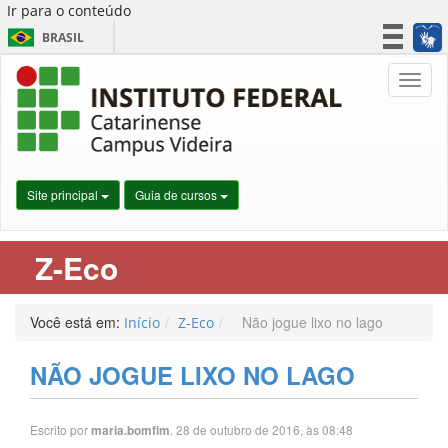
Ir para o conteúdo
BRASIL
CORONAVÍRUS (COVID-19)
Nave
Simplifique!
Participe
Acesso à informação
Legislação
Site principal
Guia de cursos
Canais
Z-Eco
Você está em:
Não jogue lixo no lago
Início
Z-Eco
NÃO JOGUE LIXO NO LAGO
Escrito por
. 28 de outubro de 2016, às 08:48
maria.bomfim