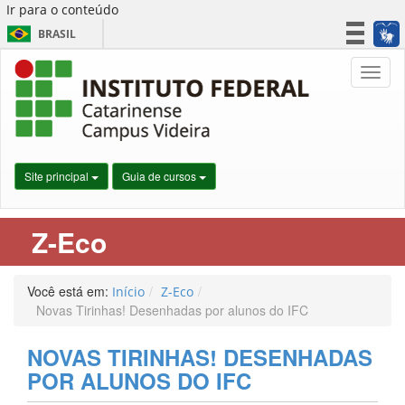
Ir para o conteúdo
BRASIL
CORONAVÍRUS (COVID-19)
Nave
Simplifique!
Participe
Acesso à informação
Legislação
Site principal
Guia de cursos
Canais
Z-Eco
Você está em:
Início
Z-Eco
Novas Tirinhas! Desenhadas por alunos do IFC
NOVAS TIRINHAS! DESENHADAS
POR ALUNOS DO IFC