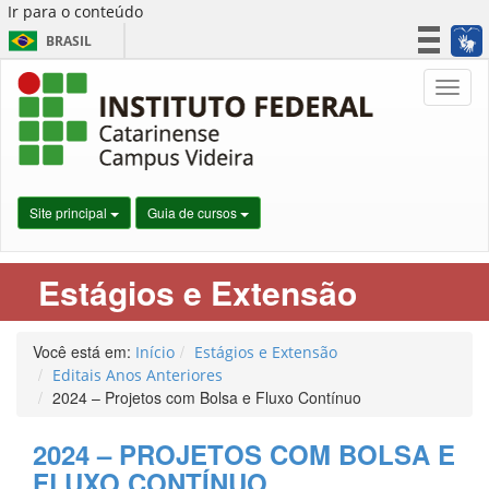
Ir para o conteúdo
BRASIL
CORONAVÍRUS (COVID-19)
Nave
Simplifique!
Participe
Acesso à informação
Legislação
Site principal
Guia de cursos
Canais
Estágios e Extensão
Você está em:
Início
Estágios e Extensão
Editais Anos Anteriores
2024 – Projetos com Bolsa e Fluxo Contínuo
2024 – PROJETOS COM BOLSA E
FLUXO CONTÍNUO