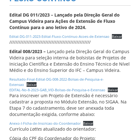
Edital DG 011/2023 – Lançado pela Direção Geral do
Campus Videira para Ações de Extensão de Fluxo
Contínuo para o ano letivo de 2024.
Edital-DG-011-2023-Edital-Fluxo-Continuo-Acoes-de-Extensao
Baixar
////////////////////////////////////////////////////
Edital 008/2023 –
Lançado pela Direção Geral do Campus
Videira para seleção interna de bolsistas de Projetos de
Iniciação Científica e Extensão do Ensino Técnico de Nível
Médio e do Ensino Superior do IFC – Campus Videira.
Resultado-Final-Edital-DG-008-2022-Bolsas-de-Pesquisa-e-
Extensao
Baixar
EDITAL-No-8-2023-GAB_VID-Bolsas-de-Pesquisa-e-Extensao
Baixar
Para inscrever um Projeto de Extensão é necessário
cadastrar a proposta no Módulo Extensão, no SIGAA. Na
Etapa 7 do cadastramento, deve ser anexada toda
documentação exigida, conforme abaixo:
Anexo-I-Ficha-de-Inscricao-do-Coordenador
Baixar
Currículo
Lattes
atualizado do orientador;
Cópia do CPF do Coordenador do Projeto;