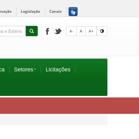
rmação
Legislação
Canais
A-
A
A+
ca
Setores
Licitações