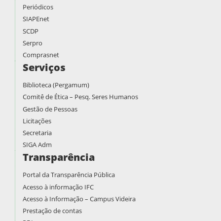
Periódicos
SIAPEnet
SCDP
Serpro
Comprasnet
Serviços
Biblioteca (Pergamum)
Comitê de Ética – Pesq. Seres Humanos
Gestão de Pessoas
Licitações
Secretaria
SIGA Adm
Transparência
Portal da Transparência Pública
Acesso à informação IFC
Acesso à Informação – Campus Videira
Prestação de contas