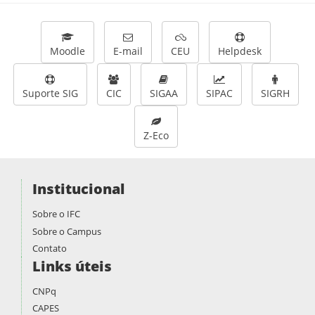
Moodle
E-mail
CEU
Helpdesk
Suporte SIG
CIC
SIGAA
SIPAC
SIGRH
Z-Eco
Institucional
Sobre o IFC
Sobre o Campus
Contato
Links úteis
CNPq
CAPES