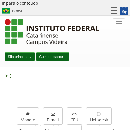
Ir para o conteúdo
BRASIL
CORONAVÍRUS (COVID-19)
Nave
Simplifique!
Participe
Acesso à informação
Legislação
Site principal
Guia de cursos
Canais
:
Moodle
E-mail
CEU
Helpdesk