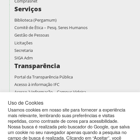
Comprasnet
Serviços
Biblioteca (Pergamum)
Comitê de Ética – Pesq. Seres Humanos
Gestão de Pessoas
Licitações
Secretaria
SIGA Adm
Transparência
Portal da Transparência Pública
Acesso à informação IFC
Acesso à Informação – Campus Videira
Prestação de contas
Uso de Cookies
PDI
Usamos cookies em nosso site para fornecer a experiência
mais relevante, lembrando suas preferências e visitas
PPPI
repetidas, como contraste de cores para acessibilidade.
Boletins de Serviços
Nossa busca é realizada pelo buscador do Google, que salva
Atividades Docentes
um cookie no seu navegador apenas quando a pesquisa no
campo de busca é realizada. Clicando em “Aceitar”, você