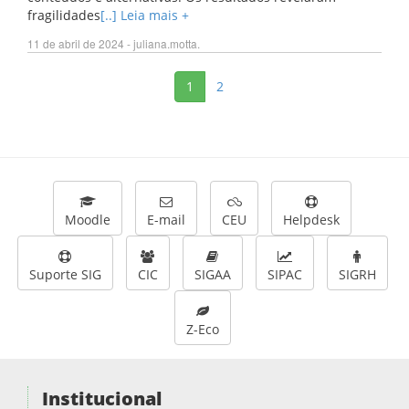
fragilidades
[..] Leia mais +
11 de abril de 2024 - juliana.motta.
1
2
Moodle
E-mail
CEU
Helpdesk
Suporte SIG
CIC
SIGAA
SIPAC
SIGRH
Z-Eco
Institucional