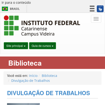
Ir para o conteúdo
BRASIL
CORONAVÍRUS (COVID-19)
Nave
Simplifique!
Participe
Acesso à informação
Legislação
Site principal
Guia de cursos
Canais
Biblioteca
Você está em:
Início
Biblioteca
Divulgação de Trabalhos
DIVULGAÇÃO DE TRABALHOS