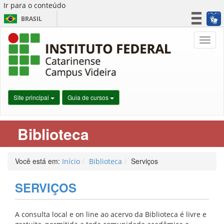
Ir para o conteúdo
BRASIL
CORONAVÍRUS (COVID-19)
Nave
Simplifique!
Participe
Acesso à informação
Legislação
Site principal
Guia de cursos
Canais
Biblioteca
Você está em:
Serviços
Início
Biblioteca
SERVIÇOS
A consulta local e on line ao acervo da Biblioteca é livre e