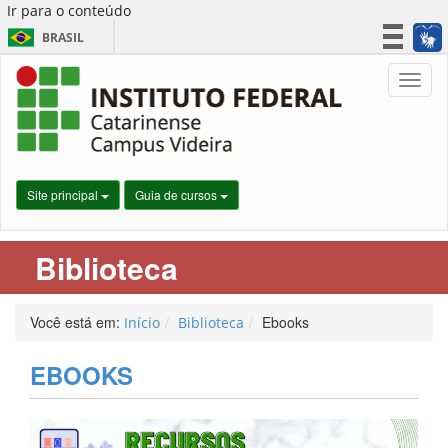
Ir para o conteúdo
BRASIL
CORONAVÍRUS (COVID-19)
Nave
Simplifique!
Participe
Acesso à informação
Legislação
Site principal
Guia de cursos
Canais
Biblioteca
Você está em:
Ebooks
Início
Biblioteca
EBOOKS